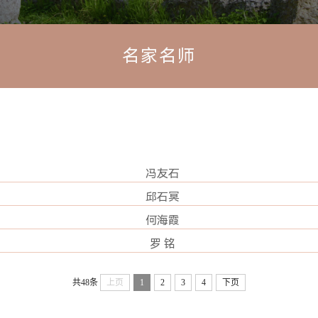
名家名师
冯友石
邱石冥
何海霞
罗 铭
共48条
上页
1
2
3
4
下页