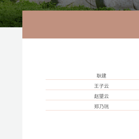
耿建
王子云
赵望云
郑乃珖