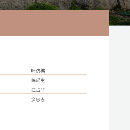
叶访樵
陈瑶生
汪占非
余忠志