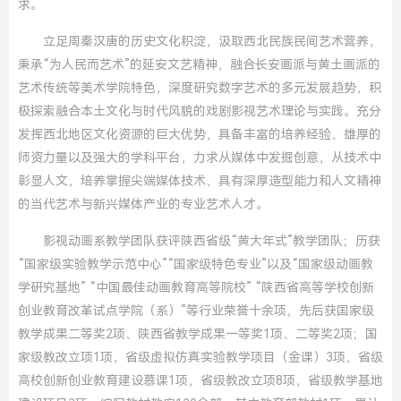
求。
立足周秦汉唐的历史文化积淀，汲取西北民族民间艺术营养，
秉承“为人民而艺术”的延安文艺精神，融合长安画派与黄土画派的
艺术传统等美术学院特色，深度研究数字艺术的多元发展趋势，积
极探索融合本土文化与时代风貌的戏剧影视艺术理论与实践。充分
发挥西北地区文化资源的巨大优势，具备丰富的培养经验、雄厚的
师资力量以及强大的学科平台，力求从媒体中发掘创意，从技术中
彰显人文，培养掌握尖端媒体技术、具有深厚造型能力和人文精神
的当代艺术与新兴媒体产业的专业艺术人才。
影视动画系教学团队获评陕西省级“黄大年式”教学团队；历获
“国家级实验教学示范中心”“国家级特色专业”以及“国家级动画教
学研究基地” “中国最佳动画教育高等院校” “陕西省高等学校创新
创业教育改革试点学院（系）”等行业荣誉十余项，先后获国家级
教学成果二等奖2项、陕西省教学成果一等奖1项、二等奖2项；国
家级教改立项1项，省级虚拟仿真实验教学项目（金课）3项，省级
高校创新创业教育建设慕课1项，省级教改立项8项，省级教学基地