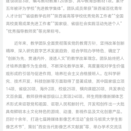
建设项目3项，编写教材教案120余部，其中教育部教材1项。累计
五年被评为学校“先进教学集体”。团队成员荣获“陕西省百优青年
人才计划”“省级教学名师”“陕西省高等学校优秀党务工作者”“全国
高校美育成果先进工作者”“国家级、省级社会实践活动先进个人”
“优秀指导教师奖”等光荣称号。
近年来，教学团队全面贯彻落实党的教育方针，坚持改革创新
精神，深入研究数字艺术发展趋势，结合学院办学特色，确定了
“创新为先，贯通内外，浸透人文”的教学改革理念。团队始终把人
才培养质量作为生命线，不断深化教学改革，高度重视对学生价值
观形成的引领与促进作用，培养社会主义合格接班人。在科学研
究、技术开发、科技创新等方面取得了显著成绩，其中国家级立项
14项，省级20项，海外2项，校级25项，横向课题20项，共发表论
文百余篇，教师获得省部级以上奖项240项。师生用影像新媒体艺
术形式来讴歌党和祖国、讴歌人民和新时代，开发和创作出一大批
具有鲜明本土文化特色的游戏、动漫、影视作品及文化创意产品。
历时十余年，打造七届跨媒体影像艺术活动“金拴马桩奖大学生影
像艺术节”，策划“西安当代影像艺术文献展”等，举办学术交流活