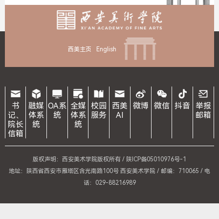
西美主页
English
书
融媒
OA系
全媒
校园
西美
微博
微信
抖音
举报
记、
体系
统
体系
服务
AI
邮箱
院长
统
统
信箱
版权声明：西安美术学院版权所有 /
陕ICP备05010976号-1
地址：陕西省西安市雁塔区含光南路100号 西安美术学院 / 邮编：710065 / 电
话：029-88216989