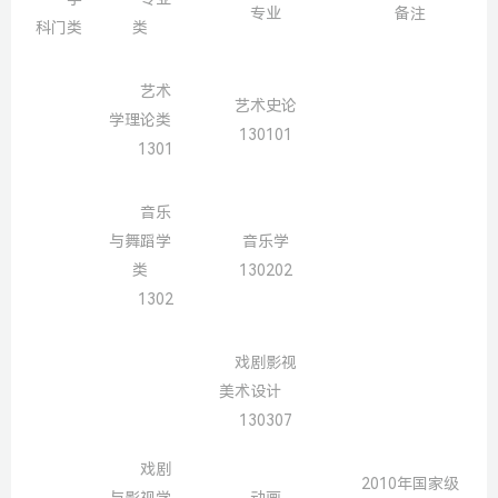
专业
备注
科门类
类
艺术
艺术史论
学理论类
130101
1301
音乐
与舞蹈学
音乐学
类
130202
1302
戏剧影视
美术设计
130307
戏剧
2010年国家级
与影视学
动画