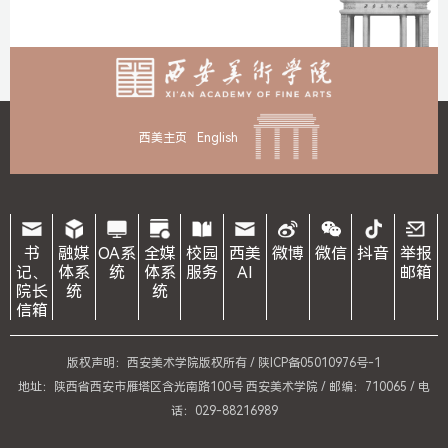
西美主页
English
书
融媒
OA系
全媒
校园
西美
微博
微信
抖音
举报
记、
体系
统
体系
服务
AI
邮箱
院长
统
统
信箱
版权声明：西安美术学院版权所有 /
陕ICP备05010976号-1
地址：陕西省西安市雁塔区含光南路100号 西安美术学院 / 邮编：710065 / 电
话：029-88216989