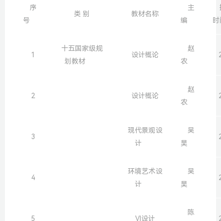
序
主
类 别
教材名称
号
编
时
十五国家级规
赵
1
设计概论
划教材
农
赵
2
设计概论
农
现代景观设
吴
3
计
昊
环境艺术设
吴
4
计
昊
陈
5
VI设计