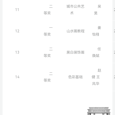
二
城市公共艺
吴
11
等奖
术
昊
一
姜
12
山水画教程
等奖
怡翔
二
任
13
黑白装饰画
等奖
焕斌
赵
二
14
色彩基础
健 王
等奖
风华