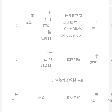
十
国
计算机平面
一五国
家级
设计技术
陈
2
家级
CorelDRAW
青
精
与Photoshop
品教材
“十
李
3
一五”规
立体构成
方方
划教材
3、省级优秀教材14部
序
主
级 别
教材名称
号
编
时