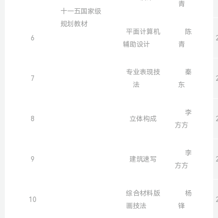
青
十一五国家级
规划教材
平面计算机
陈
6
辅助设计
青
专业表现技
秦
7
法
东
李
8
立体构成
方方
李
9
建筑速写
方方
综合材料版
杨
10
画技法
锋