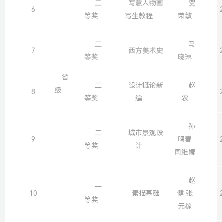
二
写意人物画
贺
6
等奖
写生教程
荣敏
二
马
7
西方美术史
等奖
晓琳
省
二
设计概论新
赵
级
8
等奖
编
农
孙
二
城市景观设
9
鸣春
等奖
计
周维娜
赵
一
10
素描基础
健 张
等奖
元稼