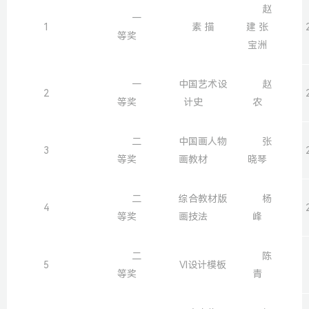
赵
一
1
素 描
建 张
等奖
宝洲
一
中国艺术设
赵
2
等奖
计史
农
二
中国画人物
张
3
等奖
画教材
晓琴
二
综合教材版
杨
4
等奖
画技法
峰
二
陈
5
VI设计模板
等奖
青