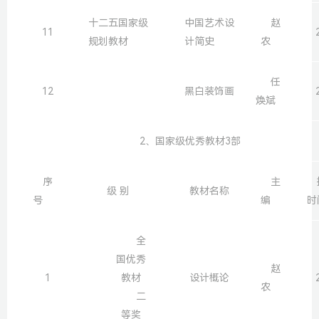
十二五国家级
中国艺术设
赵
11
规划教材
计简史
农
任
12
黑白装饰画
焕斌
2、国家级优秀教材3部
序
主
级 别
教材名称
号
编
时
全
国优秀
赵
1
教材
设计概论
农
二
等奖