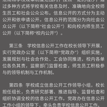
过多种方式
将
学校有关
信息及时、准确地向
全校
师
生员工和社会公众公布。信息公开的方式分为主动
公开和依申请公开。信息公开的范围分为向社会公
众公开（以下简称
“社会公开”）和向
校
内师生员工
公开（以下简称
“
校
内公开
”）。
第三条
学校
信息公开工作
在校长
领导
下开展
，
实行党政办公室（以下简称
“党政办”）组织实施，
发展规划与社会合作处、工会协同推进，校内各单
位各负其责，监察部门监督检查，师生员工积极参
与的领导机制与工作机制。
第四条
学校成立信息公开工作领导小组，
校
长
担任组长，
负责
研究部署、
推进指导、监督检查和
组织协调
全校
的信息公开工作。
党政办在信息公开
工作小组的领导下，牵头负责学校信息公开工作。