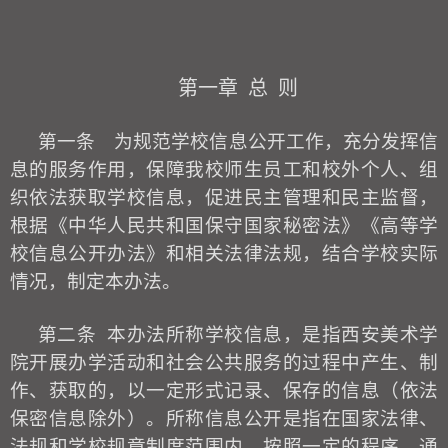
第一章
总
则
第一条
为规范
学校
信息公开工作，充分发挥信
息的服务作用，保障我
校
师生员工和校外个人、组
织依法获取学
校
信息，促进民主管理和民主监督，
根
据
《
中华人民共和国保守国家秘密法
》
《高
等学
校信息公开办法》和相关法律法规，结合
学校
实际
情况，制定本办法。
第二条
本办法所称学
校
信息，是指西安
美术学
院
开展办学活动和
社会公共服务的过程中
产生、
制
作
、
获取的，以一定形式记录、保存的信息
（
依法
保密信息除外
）
。
所称信息公开是指在
国家
法律、
法规和
学校
规章制度范围内，按照一定的程序，
通