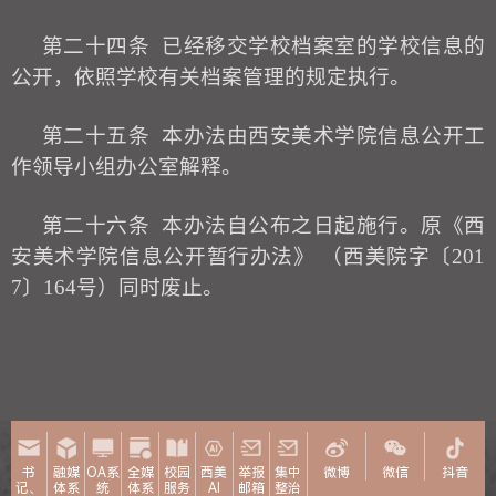
第二十四条
已经移交学校档案室的学校信息的
公开，依照学校有关档案管理的规定执行。
第二十五条
本办法由西
安美术学院信息公开工
作领导小组办公室解释。
第二十
六
条
本办法自公布之日起施行。
原《西
安美术学院信息公开暂行办法》
（
西美院字〔
201
7〕164号
）
同时废止。
书
融媒
OA系
全媒
校园
西美
举报
集中
微博
微信
抖音
记、
体系
统
体系
服务
AI
邮箱
整治