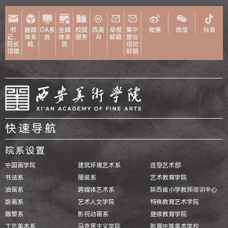
书
融媒
OA系
全媒
校园
西美
举报
集中
微博
微信
抖音
记、
体系
统
体系
服务
AI
邮箱
整治
院长
统
统
信访
信箱
邮箱
快速导航
院系设置
中国画学院
建筑环境艺术系
造型艺术部
书法系
服装系
艺术教育学院
油画系
跨媒体艺术系
陕西省小学教师培训中心
版画系
艺术人文学院
特殊教育艺术学院
雕塑系
影视动画系
继续教育学院
工艺美术系
马克思主义学院
附属中等美术学校