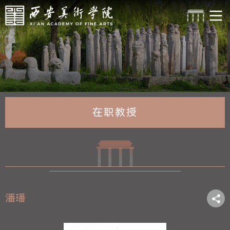
在职教授
潘璠