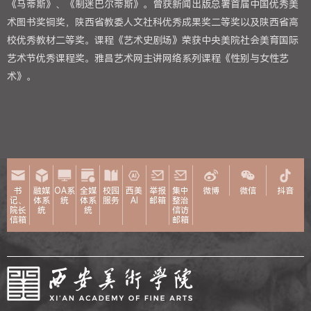
《马蒂斯》、《制迷巴尔蒂斯》。曾获新闻出版总署首届中国优秀美
术图书奖铜奖，陕西省教委人文社科优秀成果奖二等奖以及陕西省高
校优秀教材二等奖。课程《艺术史剧场》荣获中央美院社会美育国际
艺术节优秀课程奖。雅昌艺术网主讲网络系列课程《性别与女性艺
术》。
书
融媒
OA系
全媒
校园
西美
举报
集中
微博
微信
抖音
记、
体系
统
体系
服务
AI
邮箱
整治
院长
统
统
信访
信箱
邮箱