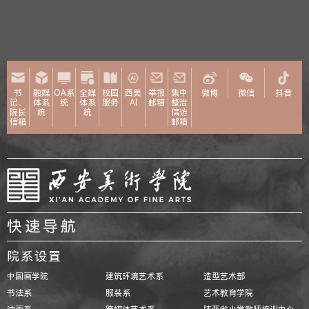
书
融媒
OA系
全媒
校园
西美
举报
集中
微博
微信
抖音
记、
体系
统
体系
服务
AI
邮箱
整治
院长
统
统
信访
信箱
邮箱
快速导航
院系设置
中国画学院
建筑环境艺术系
造型艺术部
书法系
服装系
艺术教育学院