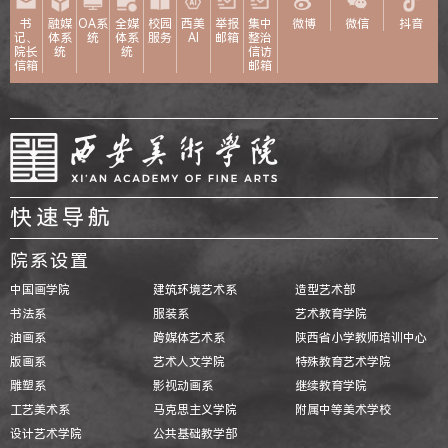
书
融媒
OA系
全媒
校园
西美
举报
集中
微博
微信
抖音
记、
体系
统
体系
服务
AI
邮箱
整治
院长
统
统
信访
信箱
邮箱
快速导航
院系设置
中国画学院
建筑环境艺术系
造型艺术部
书法系
服装系
艺术教育学院
油画系
跨媒体艺术系
陕西省小学教师培训中心
版画系
艺术人文学院
特殊教育艺术学院
雕塑系
影视动画系
继续教育学院
工艺美术系
马克思主义学院
附属中等美术学校
设计艺术学院
公共基础教学部