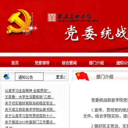
·
认真学习全会精神 全面贯彻“...
·
王家春：大学生活要练就“三把...
·
关于切实做好我院当前稳定安全...
·
关于成立西安美术学院弘美书院...
·
关于认真学习宣传贯彻党的十八...
首页
党委领导
综合要闻
部门介绍
通知公
·
关于报送2013年度部门工作要点...
·
通 知
·
关于进一步加强教风建设工作的...
更多
>
部门介绍
通知公告
·
认真学习全会精神 全面贯彻“...
·
王家春：大学生活要练就“三把...
党委统战部是学院党
·
关于切实做好我院当前稳定安全...
·
关于成立西安美术学院弘美书院...
1.宣传、贯彻党的
·
关于认真学习宣传贯彻党的十八...
文件。结合学院实际，提
·
关于报送2013年度部门工作要点...
·
通 知
2.做好民主党派、