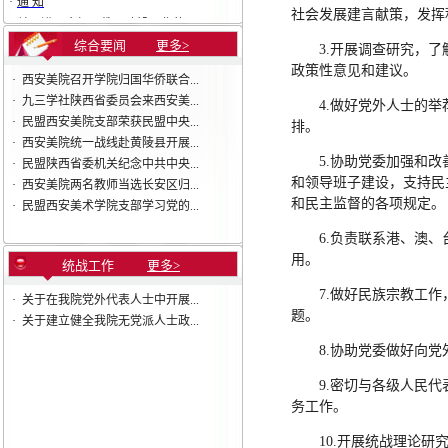
·
关于进一步加强教风建设工作的...
社会发展建言献策，发挥
综合要闻
更多>
3.开展调查研究，
政策性意见和建议。
·
西安美院召开学院归国华侨联合...
·
九三学社陕西省委员会来西安美...
4.做好党外人士的
·
民盟西安美院支部荣获民盟中央...
排。
·
西安美院统一战线赴黄陵县开展...
5.协助党委加强和
·
民盟陕西省委机关纪念中共中央...
和领导班子建设，支持民
·
西安美院两名教师当选长安区归...
和民主监督的各项规定。
·
民盟西安美术学院支部学习党的...
6.负责联系港、澳
用。
统战工作
更多>
7.做好民族宗教工
·
关于在我院党外代表人士中开展...
题。
·
关于建立健全我院无党派人士政...
8.协助党委做好向
9.密切与各级人民
务工作。
10.开展统战理论