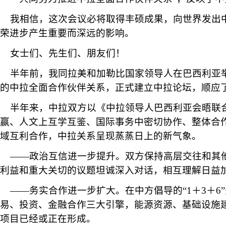
我相信，这次会议必将取得丰硕成果，向世界发出中
荣进步产生重要而深远的影响。
女士们、先生们、朋友们！
半年前，我同拉美和加勒比国家领导人在巴西利亚举
的中拉全面合作伙伴关系，正式建立中拉论坛，顺应
半年来，中拉双方以《中拉领导人巴西利亚会晤联合
赢、人文上互学互鉴、国际事务中密切协作、整体合
域互利合作，中拉关系呈现蒸蒸日上的新气象。
——政治互信进一步提升。双方保持高层交往和其他
利益和重大关切的议题坦诚深入对话，相互理解日益
——务实合作进一步扩大。在中方倡导的“1＋3＋6
易、投资、金融合作三大引擎，能源资源、基础设施
项目已经或正在形成。