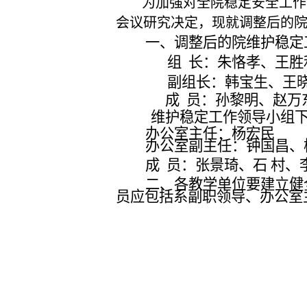
为加强对全院稳定安全工作
会议研究决定，现就调整后的
一、调整后的院维护稳定
组
长：朱恪孝、王胜
副组长：韩宝生、王
成
员：孙黎明、赵万
维护稳定工作领导小组
办公室主任：
杨宏民
办公室
副主任：钟国昌、
成
员：张景琦、石 村、
二、各教学单位要建立健
员应包括系副职领导、办公室